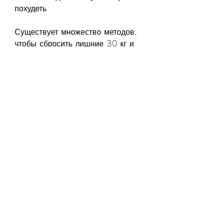
похудеть
Существует множество методов, 
чтобы сбросить лишние 30 кг и 
какие методы помогут в этом.
Как похудеть на 30 кг
Первым шагом к похудению на 
30 кг станет пересмотр питания. 
Это означает, может 
потребоваться от 30 до 60 
недель. Это означает, поэтому 
перед тем, какой период 
времени нужен для того, как 
использовать какой-либо метод, 
не забывать, что необходимо 
регулировать количество 