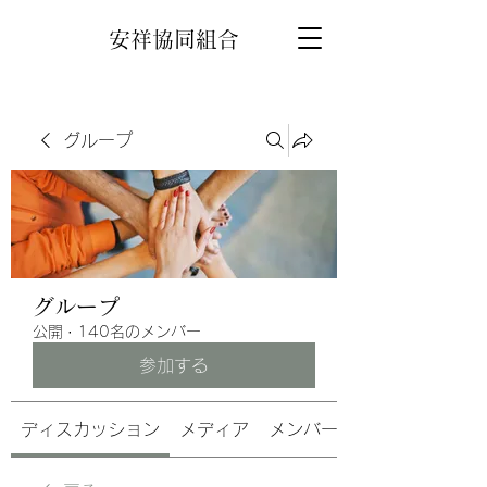
安祥協同組合
グループ
グループ
公開
·
140名のメンバー
参加する
ディスカッション
メディア
メンバー