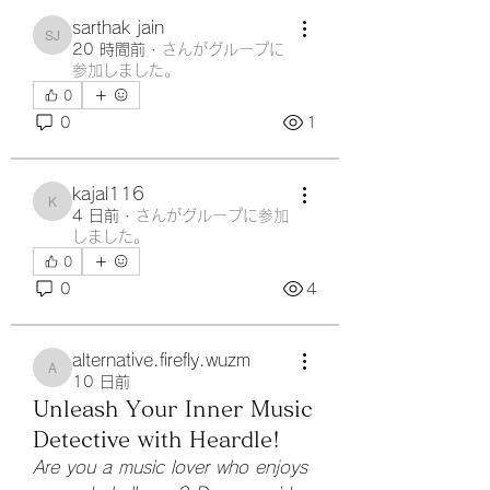
sarthak jain
sarthak jain
20 時間前
·
さんがグループに
参加しました。
0
0
1
kajal116
kajal116
4 日前
·
さんがグループに参加
しました。
0
0
4
alternative.firefly.wuzm
alternative.firefly.wuzm
10 日前
Unleash Your Inner Music
Detective with Heardle!
Are you a music lover who enjoys 