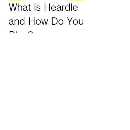
What is Heardle 
and How Do You 
Play?
グループについて
グループへようこそ！他のメンバー
Heardle is a daily musical guessing 
と交流したり、最新情報をチェック
game that tests your ability to 
したり、動画をシェアすることもで
identify songs from their opening 
きます。
notes. Each day, a new song is 
featured, and your goal is to 
guess it in as few attempts as 
メンバー
possible. The game presents you 
Arun Asfa
フォロー
with the first second of a song, 
Ella Anna
フォロー
and based on that tiny snippet, 
you have to try and name the 
Namalum Fard
フォロー
artist…
amoghmrfrl
フォロー
詳細はこちら
amoghmrfrl