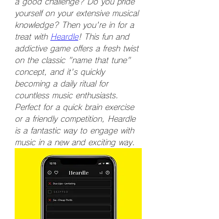
a good challenge? Do you pride 
yourself on your extensive musical 
knowledge? Then you're in for a 
treat with 
Heardle
! This fun and 
addictive game offers a fresh twist 
on the classic "name that tune" 
concept, and it's quickly 
becoming a daily ritual for 
countless music enthusiasts. 
Perfect for a quick brain exercise 
or a friendly competition, Heardle 
is a fantastic way to engage with 
music in a new and exciting way.