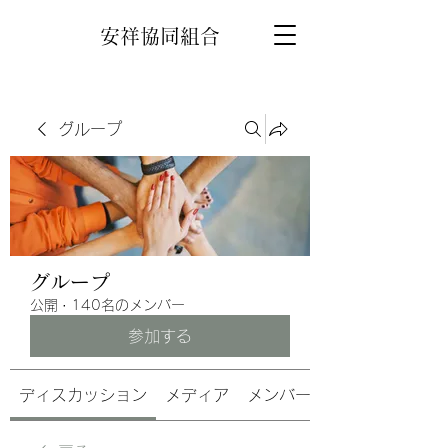
安祥協同組合
グループ
グループ
公開
·
140名のメンバー
参加する
ディスカッション
メディア
メンバー