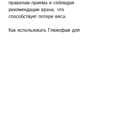
правилам приема и соблюдая 
рекомендации врача, что 
способствует потере веса. 
Как использовать Глюкофаж для 
похудения
Глюкофаж применяют для 
похудения в виде таблеток. Их 
нужно принимать один или два 
раза в день во время еды. 
Начать следует с минимальной 
дозы и постепенно ее 
увеличивать. Максимальная доза 
составляет 2550 мг в день. 
Глюкофаж для похудения: 
отзывы