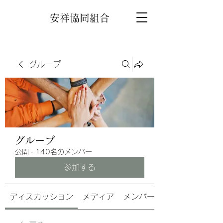
安祥協同組合
グループ
グループ
公開
·
140名のメンバー
参加する
ディスカッション
メディア
メンバー