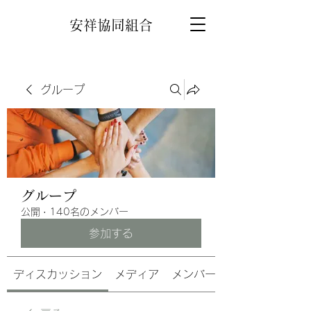
安祥協同組合
グループ
グループ
公開
·
140名のメンバー
参加する
ディスカッション
メディア
メンバー