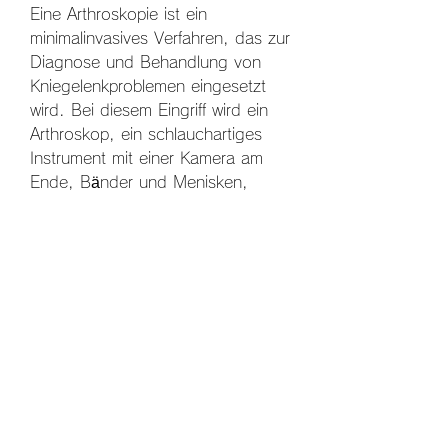
Eine Arthroskopie ist ein 
minimalinvasives Verfahren, das zur 
Diagnose und Behandlung von 
Kniegelenkproblemen eingesetzt 
wird. Bei diesem Eingriff wird ein 
Arthroskop, ein schlauchartiges 
Instrument mit einer Kamera am 
Ende, Bänder und Menisken, 
durch einen kleinen Schnitt in das 
Kniegelenk eingeführt.
Diagnose mit einer Arthroskopie
Eine Arthroskopie ermöglicht es 
Ärzten, den Zustand des 
Kniegelenks genauer zu 
untersuchen und eine genaue 
Diagnose zu stellen. Während des 
Eingriffs kann der Arzt die 
Strukturen im Kniegelenk 