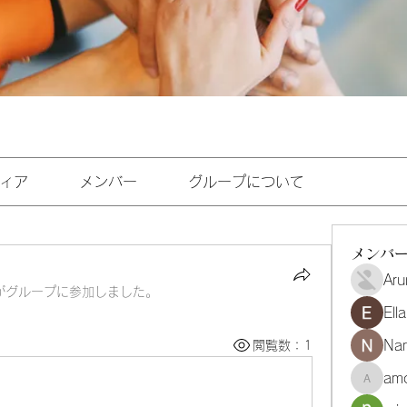
ィア
メンバー
グループについて
メンバ
Aru
がグループに参加しました。
Ell
Na
閲覧数：1
amo
amoghmr