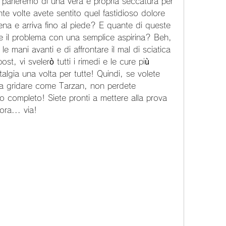
gi parleremo di una vera e propria seccatura per 
nte volte avete sentito quel fastidioso dolore 
ena e arriva fino al piede? E quante di queste 
re il problema con una semplice aspirina? Beh, 
e mani avanti e di affrontare il mal di sciatica 
st, vi svelerò tutti i rimedi e le cure più 
talgia una volta per tutte! Quindi, se volete 
i fa gridare come Tarzan, non perdete 
lo completo! Siete pronti a mettere alla prova 
ora... via!