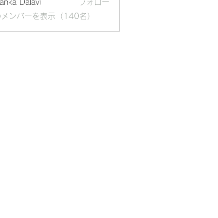
yanka Dalavi
フォロー
メンバーを表示（140名）