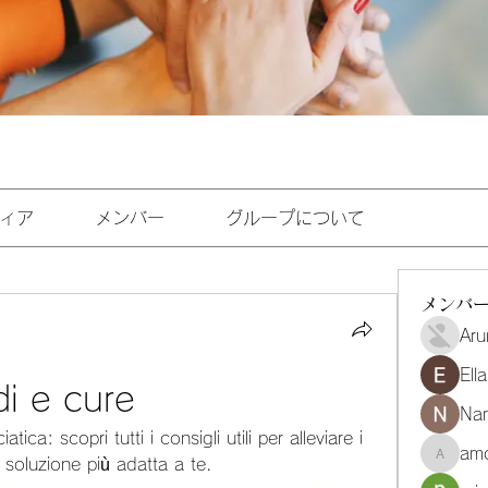
ィア
メンバー
グループについて
メンバ
Aru
Ell
di e cure
Na
tica: scopri tutti i consigli utili per alleviare i 
amo
a soluzione più adatta a te.
amoghmr