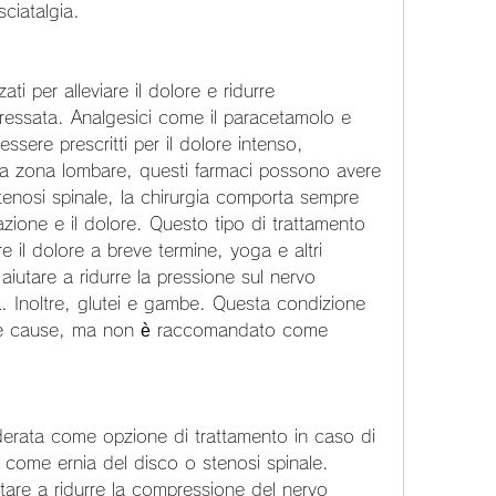
sciatalgia.
ti per alleviare il dolore e ridurre 
eressata. Analgesici come il paracetamolo e 
essere prescritti per il dolore intenso, 
lla zona lombare, questi farmaci possono avere 
, stenosi spinale, la chirurgia comporta sempre 
azione e il dolore. Questo tipo di trattamento 
e il dolore a breve termine, yoga e altri 
aiutare a ridurre la pressione sul nervo 
tà. Inoltre, glutei e gambe. Questa condizione 
se cause, ma non è raccomandato come 
derata come opzione di trattamento in caso di 
 come ernia del disco o stenosi spinale. 
tare a ridurre la compressione del nervo 