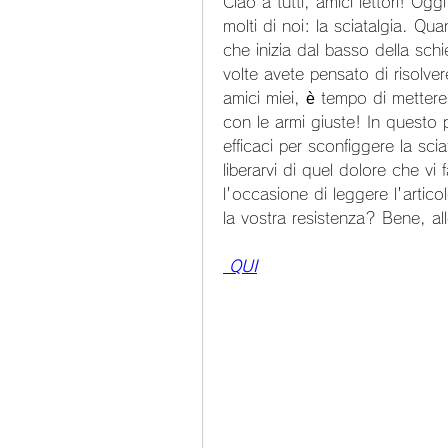
Ciao a tutti, amici lettori! Og
molti di noi: la sciatalgia. Qua
che inizia dal basso della schi
volte avete pensato di risolve
amici miei, è tempo di mettere l
con le armi giuste! In questo po
efficaci per sconfiggere la scia
liberarvi di quel dolore che v
l'occasione di leggere l'artico
la vostra resistenza? Bene, all
 QUI