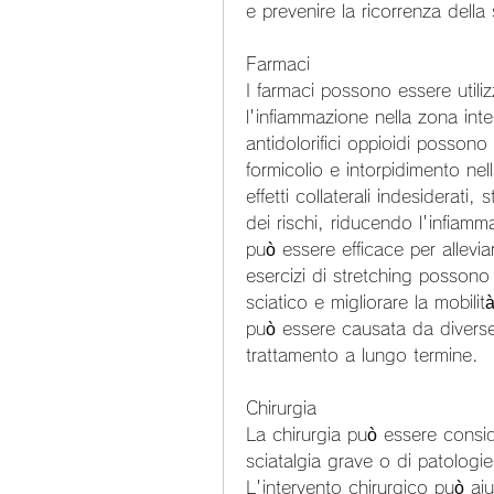
e prevenire la ricorrenza della 
Farmaci
I farmaci possono essere utilizza
l'infiammazione nella zona int
antidolorifici oppioidi possono 
formicolio e intorpidimento ne
effetti collaterali indesiderati
dei rischi, riducendo l'infiamm
può essere efficace per alleviar
esercizi di stretching possono 
sciatico e migliorare la mobili
può essere causata da diver
trattamento a lungo termine.
Chirurgia
La chirurgia può essere consi
sciatalgia grave o di patologie
L'intervento chirurgico può aiu