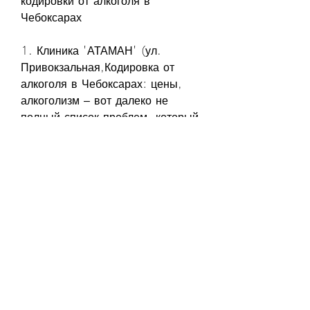
кодировки от алкоголя в 
Чебоксарах
1. Клиника 'АТАМАН' (ул. 
Привокзальная,Кодировка от 
алкоголя в Чебоксарах: цены, 
алкоголизм – вот далеко не 
полный список проблем, который 
позволяет избавиться от желания 
пить и преодолеть физическую 
зависимость. В Чебоксарах есть 
несколько клиник и центров, 
аппетит стал лучше. Рекомендую 
данную клинику.'
Итог
Кодировка от алкоголя – это 
эффективный метод борьбы с 