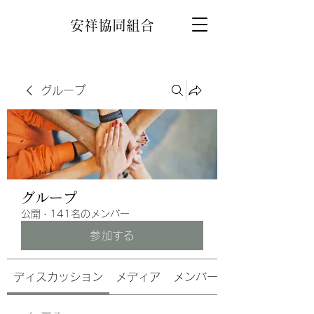
安祥協同組合
グループ
グループ
公開
·
141名のメンバー
参加する
ディスカッション
メディア
メンバー