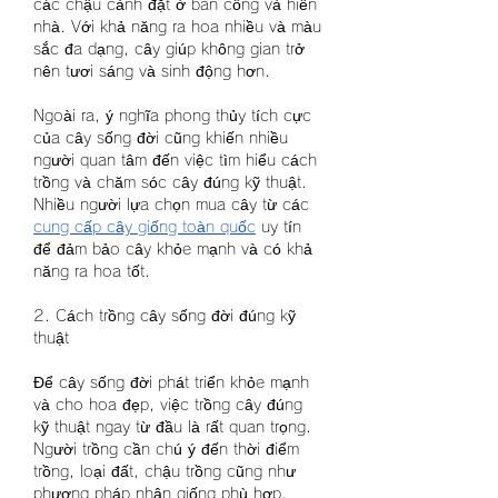
các chậu cảnh đặt ở ban công và hiên 
nhà. Với khả năng ra hoa nhiều và màu 
sắc đa dạng, cây giúp không gian trở 
nên tươi sáng và sinh động hơn.
Ngoài ra, ý nghĩa phong thủy tích cực 
của cây sống đời cũng khiến nhiều 
người quan tâm đến việc tìm hiểu cách 
trồng và chăm sóc cây đúng kỹ thuật. 
Nhiều người lựa chọn mua cây từ các 
cung cấp cây giống toàn quốc
 uy tín 
để đảm bảo cây khỏe mạnh và có khả 
năng ra hoa tốt.
2. Cách trồng cây sống đời đúng kỹ 
thuật
Để cây sống đời phát triển khỏe mạnh 
và cho hoa đẹp, việc trồng cây đúng 
kỹ thuật ngay từ đầu là rất quan trọng. 
Người trồng cần chú ý đến thời điểm 
trồng, loại đất, chậu trồng cũng như 
phương pháp nhân giống phù hợp.