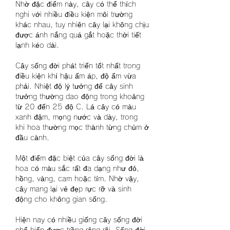
Nhờ đặc điểm này, cây có thể thích 
nghi với nhiều điều kiện môi trường 
khác nhau, tuy nhiên cây lại không chịu 
được ánh nắng quá gắt hoặc thời tiết 
lạnh kéo dài.
Cây sống đời phát triển tốt nhất trong 
điều kiện khí hậu ấm áp, độ ẩm vừa 
phải. Nhiệt độ lý tưởng để cây sinh 
trưởng thường dao động trong khoảng 
từ 20 đến 25 độ C. Lá cây có màu 
xanh đậm, mọng nước và dày, trong 
khi hoa thường mọc thành từng chùm ở 
đầu cành.
Một điểm đặc biệt của cây sống đời là 
hoa có màu sắc rất đa dạng như đỏ, 
hồng, vàng, cam hoặc tím. Nhờ vậy, 
cây mang lại vẻ đẹp rực rỡ và sinh 
động cho không gian sống.
Hiện nay có nhiều giống cây sống đời 