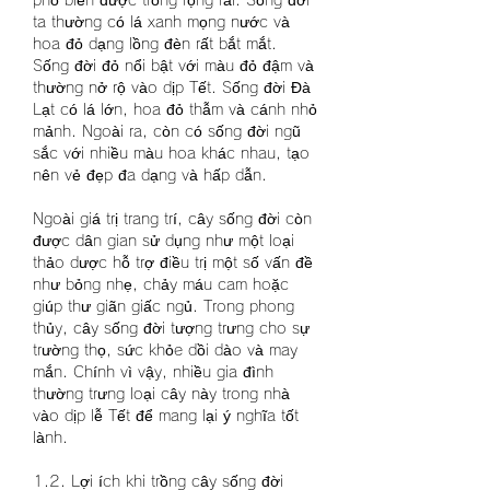
phổ biến được trồng rộng rãi. Sống đời 
ta thường có lá xanh mọng nước và 
hoa đỏ dạng lồng đèn rất bắt mắt. 
Sống đời đỏ nổi bật với màu đỏ đậm và 
thường nở rộ vào dịp Tết. Sống đời Đà 
Lạt có lá lớn, hoa đỏ thẫm và cánh nhỏ 
mảnh. Ngoài ra, còn có sống đời ngũ 
sắc với nhiều màu hoa khác nhau, tạo 
nên vẻ đẹp đa dạng và hấp dẫn.
Ngoài giá trị trang trí, cây sống đời còn 
được dân gian sử dụng như một loại 
thảo dược hỗ trợ điều trị một số vấn đề 
như bỏng nhẹ, chảy máu cam hoặc 
giúp thư giãn giấc ngủ. Trong phong 
thủy, cây sống đời tượng trưng cho sự 
trường thọ, sức khỏe dồi dào và may 
mắn. Chính vì vậy, nhiều gia đình 
thường trưng loại cây này trong nhà 
vào dịp lễ Tết để mang lại ý nghĩa tốt 
lành.
1.2. Lợi ích khi trồng cây sống đời 