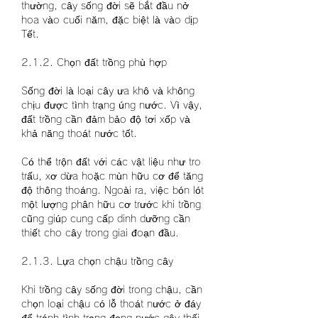
thường, cây sống đời sẽ bắt đầu nở 
hoa vào cuối năm, đặc biệt là vào dịp 
Tết.
2.1.2. Chọn đất trồng phù hợp
Sống đời là loại cây ưa khô và không 
chịu được tình trạng úng nước. Vì vậy, 
đất trồng cần đảm bảo độ tơi xốp và 
khả năng thoát nước tốt.
Có thể trộn đất với các vật liệu như tro 
trấu, xơ dừa hoặc mùn hữu cơ để tăng 
độ thông thoáng. Ngoài ra, việc bón lót 
một lượng phân hữu cơ trước khi trồng 
cũng giúp cung cấp dinh dưỡng cần 
thiết cho cây trong giai đoạn đầu.
2.1.3. Lựa chọn chậu trồng cây
Khi trồng cây sống đời trong chậu, cần 
chọn loại chậu có lỗ thoát nước ở đáy 