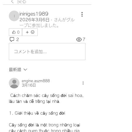
戻る
ininiges1989
ininiges1989
2026年3月6日
·
さんがグル
ープに参加しました。
0
2
7
コメントを追加…
最新順
engine.aszm888
3月16日
 Cách chăm sóc cây sống đời sai hoa, 
lâu tàn và dễ trồng tại nhà
1. Giới thiệu về cây sống đời
Cây sống đời là một trong những loại 
cây cảnh quen thuộc trong nhiều gia 