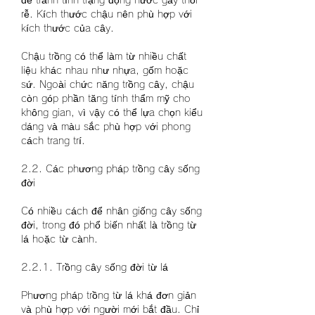
để tránh tình trạng đọng nước gây thối 
rễ. Kích thước chậu nên phù hợp với 
kích thước của cây.
Chậu trồng có thể làm từ nhiều chất 
liệu khác nhau như nhựa, gốm hoặc 
sứ. Ngoài chức năng trồng cây, chậu 
còn góp phần tăng tính thẩm mỹ cho 
không gian, vì vậy có thể lựa chọn kiểu 
dáng và màu sắc phù hợp với phong 
cách trang trí.
2.2. Các phương pháp trồng cây sống 
đời
Có nhiều cách để nhân giống cây sống 
đời, trong đó phổ biến nhất là trồng từ 
lá hoặc từ cành.
2.2.1. Trồng cây sống đời từ lá
Phương pháp trồng từ lá khá đơn giản 
và phù hợp với người mới bắt đầu. Chỉ 