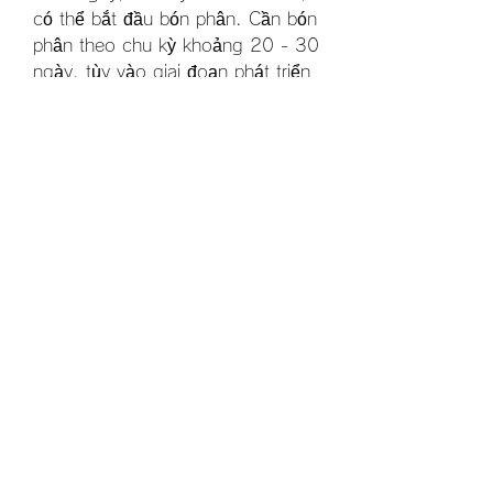
có thể bắt đầu bón phân. Cần bón 
phân theo chu kỳ khoảng 20 - 30 
ngày, tùy vào giai đoạn phát triển 
của cây.2.2. Các loại phân bón 
cho cây mai vàng
Phân đơn như Urê, Supe lân, Kali.
Phân hỗn hợp như NPK 20 - 20 
- 15, NPK 16 - 12 - 8.
Phân hữu cơ hoai mục như phân 
chuồng, phân dơi, bánh dầu... 
Giúp cải tạo đất, giữ ẩm và tăng 
độ phì nhiêu.
2.3. Phương pháp bón phânPhân 
bón NPK có thể hòa loãng để 
tưới, sử dụng từ 50 - 100 
gr/15-20 lít nước, tưới mỗi 15 - 
20 ngày một lần. Khi cây lớn, cần 
tăng lượng phân bón và kéo dài 