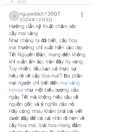
戻る
nguyenbich13697
nguyenbich13697
2024年12月3日
Hướng dẫn kỹ thuật chăm sóc 
cây mai vàng
Như chúng ta đã biết, cây hoa 
mai thường chỉ xuất hiện vào dịp 
Tết Nguyên Đán, mang đến không 
khí xuân ấm áp, tràn đầy hy vọng. 
Tuy nhiên, liệu bạn có thực sự 
hiểu rõ về cây hoa mai? Đa phần 
mọi người chỉ biết đến 
mai vàng 
bonsai
 như một biểu tượng của 
ngày Tết mà không hiểu sâu về 
nguồn gốc và ý nghĩa của nó. 
Hãy cùng nhau khám phá bài viết 
dưới đây để có cái nhìn rõ hơn về 
cây hoa mai, loài hoa mang đậm 