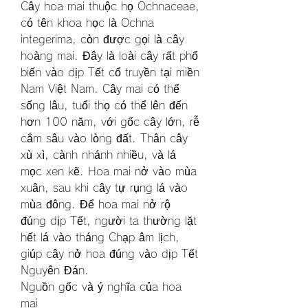
Cây hoa mai thuộc họ Ochnaceae, 
có tên khoa học là Ochna 
integerima, còn được gọi là cây 
hoàng mai. Đây là loài cây rất phổ 
biến vào dịp Tết cổ truyền tại miền 
Nam Việt Nam. Cây mai có thể 
sống lâu, tuổi thọ có thể lên đến 
hơn 100 năm, với gốc cây lớn, rễ 
cắm sâu vào lòng đất. Thân cây 
xù xì, cành nhánh nhiều, và lá 
mọc xen kẽ. Hoa mai nở vào mùa 
xuân, sau khi cây tự rụng lá vào 
mùa đông. Để hoa mai nở rộ 
đúng dịp Tết, người ta thường lặt 
hết lá vào tháng Chạp âm lịch, 
giúp cây nở hoa đúng vào dịp Tết 
Nguyên Đán.
Nguồn gốc và ý nghĩa của hoa 
mai