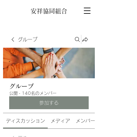
安祥協同組合
グループ
グループ
公開
·
140名のメンバー
参加する
ディスカッション
メディア
メンバー