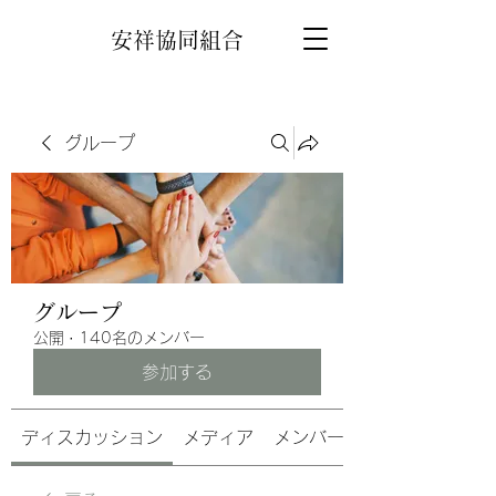
安祥協同組合
グループ
グループ
公開
·
140名のメンバー
参加する
ディスカッション
メディア
メンバー