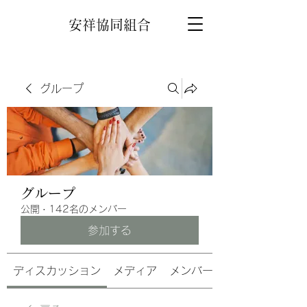
安祥協同組合
グループ
グループ
公開
·
142名のメンバー
参加する
ディスカッション
メディア
メンバー