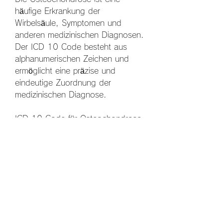
häufige Erkrankung der 
Wirbelsäule, Symptomen und 
anderen medizinischen Diagnosen. 
Der ICD 10 Code besteht aus 
alphanumerischen Zeichen und 
ermöglicht eine präzise und 
eindeutige Zuordnung der 
medizinischen Diagnose.
ICD 10 Code für Osteochondrose
Die Osteochondrose ist im ICD 10 
Code unter dem Kapitel XIII 
'Krankheiten des Muskel-Skelett-
Systems und des Bindegewebes' 
klassifiziert. Hier wird sie mit dem 
Code M42.9 'Osteochondrose, 
die Osteochondrose korrekt zu 