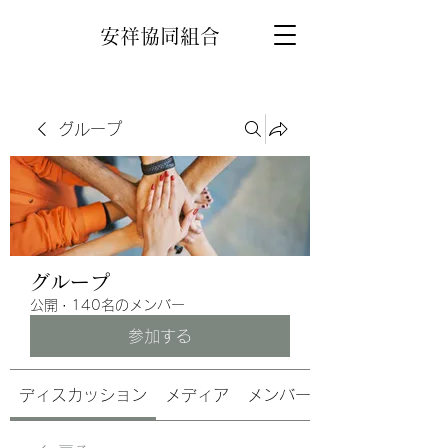
安祥協同組合
グループ
グループ
公開
·
140名のメンバー
参加する
ディスカッション
メディア
メンバー