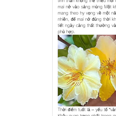
tinh thần không thể thiếu mỗi 
mai nở vào sáng mùng Một kh
mang theo hy vọng về một năm 
nhiên, để mai nở đúng thời kh
tiết ngày càng thất thường v
phù hợp.
Thời điểm tuốt lá – yếu tố “v
Khâu quan trọng nhất trong qu