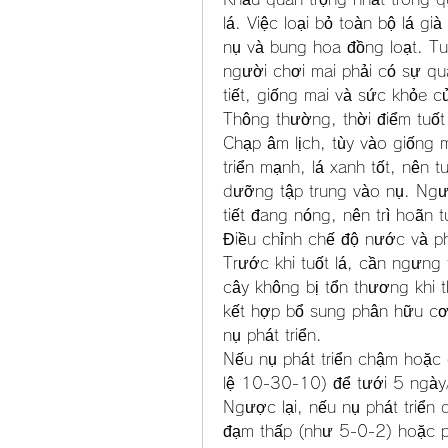
lá. Việc loại bỏ toàn bộ lá già
nụ và bung hoa đồng loạt. Tuy
người chơi mai phải có sự qua
tiết, giống mai và sức khỏe c
Thông thường, thời điểm tuốt
Chạp âm lịch, tùy vào giống 
triển mạnh, lá xanh tốt, nên t
dưỡng tập trung vào nụ. Ngược
tiết đang nóng, nên trì hoãn 
Điều chỉnh chế độ nước và ph
Trước khi tuốt lá, cần ngưng 
cây không bị tổn thương khi t
kết hợp bổ sung phân hữu cơ 
nụ phát triển.
Nếu nụ phát triển chậm hoặc g
lệ 10-30-10) để tưới 5 ngày/l
Ngược lại, nếu nụ phát triển
đạm thấp (như 5-0-2) hoặc ph