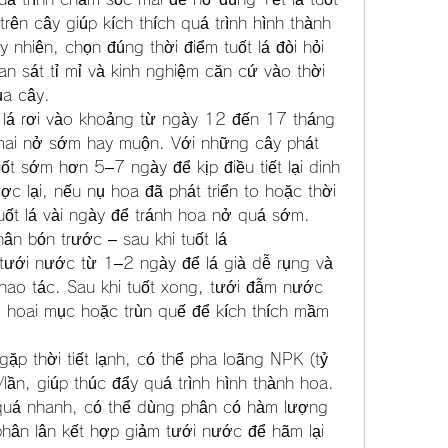
 trên cây giúp kích thích quá trình hình thành 
 nhiên, chọn đúng thời điểm tuốt lá đòi hỏi 
n sát tỉ mỉ và kinh nghiệm căn cứ vào thời 
ủa cây.
 lá rơi vào khoảng từ ngày 12 đến 17 tháng 
mai nở sớm hay muộn. Với những cây phát 
uốt sớm hơn 5–7 ngày để kịp điều tiết lại dinh 
 lại, nếu nụ hoa đã phát triển to hoặc thời 
tuốt lá vài ngày để tránh hoa nở quá sớm.
ân bón trước – sau khi tuốt lá
tưới nước từ 1–2 ngày để lá già dễ rụng và 
hao tác. Sau khi tuốt xong, tưới đẫm nước 
hoai mục hoặc trùn quế để kích thích mầm 
ặp thời tiết lạnh, có thể pha loãng NPK (tỷ 
ần, giúp thúc đẩy quá trình hình thành hoa. 
 quá nhanh, có thể dùng phân có hàm lượng 
ân lân kết hợp giảm tưới nước để hãm lại 