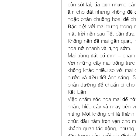
còn sót lại, tỉa gọn những c
ẩm cho đất nhưng không để đ
hoặc phân chuồng hoai để ph
Đặc biệt với mai trưng trong 
mặt trời nên sau Tết cần đưa 
Không nên để mai gần quạt, m
hoa nở nhanh và rụng sớm.
Mai trồng đất cố định – chăm
Với những cây mai trồng trực 
không khác nhiều so với mai c
nước và điều tiết ánh sáng. S
phân dưỡng để chuẩn bị cho 
Kết luận
Việc chăm sóc hoa mai để nở đ
nhẫn, hiểu cây và nhạy bén vớ
mùng Một không chỉ là thành 
chúc đầu năm trọn vẹn cho m
khách quan tác động, nhưng vớ
đặc trưng này, mỗi gia đình v