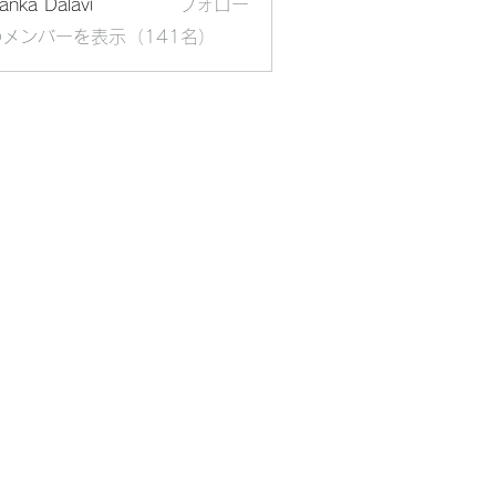
yanka Dalavi
フォロー
メンバーを表示（141名）