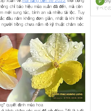
dịp xuân về.
mai vàng bến tre 2022
 Mỗi bông 
pri
ông chỉ báo hiệu mùa xuân đã đến, mà còn 
すべての
mới sung túc, bình an và nhiều tài lộc. Tuy 
ắc đầu năm không đơn giản, nhất là khi thời 
à người trồng chưa nắm rõ kỹ thuật chăm sóc 
àng” quyết định mùa hoa
á trình chăm sóc mai để nở đúng Tết là tuốt 