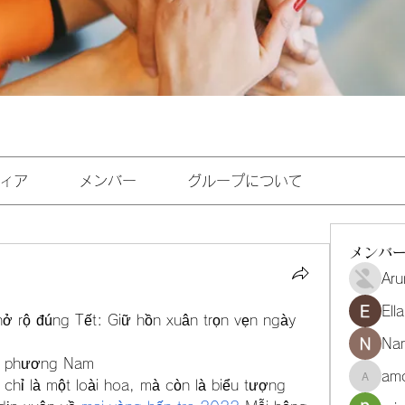
ィア
メンバー
グループについて
メンバ
Aru
Ell
ở rộ đúng Tết: Giữ hồn xuân trọn vẹn ngày 
Na
ết phương Nam
amo
hỉ là một loài hoa, mà còn là biểu tượng 
amoghmr