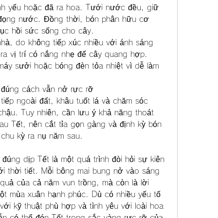
ành yếu hoặc đã ra hoa. Tưới nước đều, giữ 
ọng nước. Đồng thời, bón phân hữu cơ 
ục hồi sức sống cho cây.
nhà, do không tiếp xúc nhiều với ánh sáng 
ra vị trí có nắng nhẹ để cây quang hợp. 
áy sưởi hoặc bóng đèn tỏa nhiệt vì dễ làm 
 đúng cách vẫn nở rực rỡ
tiếp ngoài đất, khâu tuốt lá và chăm sóc 
hậu. Tuy nhiên, cần lưu ý khả năng thoát 
au Tết, nên cắt tỉa gọn gàng và định kỳ bón 
chu kỳ ra nụ năm sau.
úng dịp Tết là một quá trình đòi hỏi sự kiên 
i thời tiết. Mỗi bông mai bung nở vào sáng 
quả của cả năm vun trồng, mà còn là lời 
ột mùa xuân hạnh phúc. Dù có nhiều yếu tố 
i kỹ thuật phù hợp và tình yêu với loài hoa 
ẫn có thể đón Tết trong sắc vàng rực rỡ của 