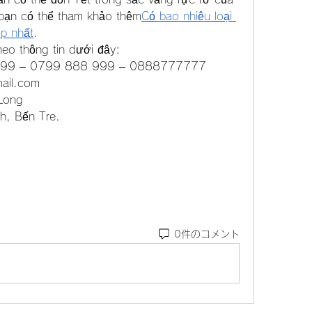
 bạn có thể tham khảo thêm
Có bao nhiêu loại 
p nhất
.
heo thông tin dưới đây:
8 999 – 0799 888 999 – 0888777777
ail.com
Long
h, Bến Tre.
0件のコメント