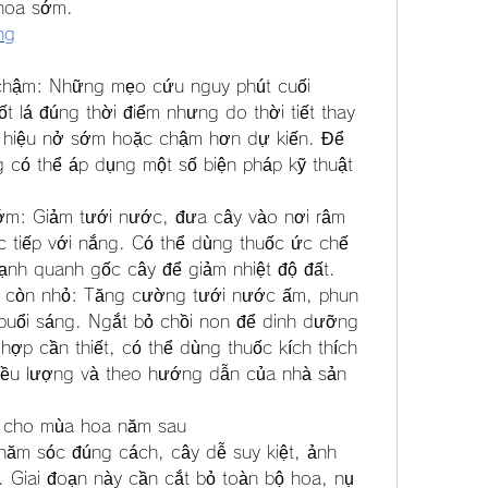
 hoa sớm.
ng
chậm: Những mẹo cứu nguy phút cuối
t lá đúng thời điểm nhưng do thời tiết thay 
u hiệu nở sớm hoặc chậm hơn dự kiến. Để 
ng có thể áp dụng một số biện pháp kỹ thuật 
ớm: Giảm tưới nước, đưa cây vào nơi râm 
c tiếp với nắng. Có thể dùng thuốc ức chế 
lạnh quanh gốc cây để giảm nhiệt độ đất.
 còn nhỏ: Tăng cường tưới nước ấm, phun 
uổi sáng. Ngắt bỏ chồi non để dinh dưỡng 
ợp cần thiết, có thể dùng thuốc kích thích 
iều lượng và theo hướng dẫn của nhà sản 
g cho mùa hoa năm sau
hăm sóc đúng cách, cây dễ suy kiệt, ảnh 
Giai đoạn này cần cắt bỏ toàn bộ hoa, nụ 