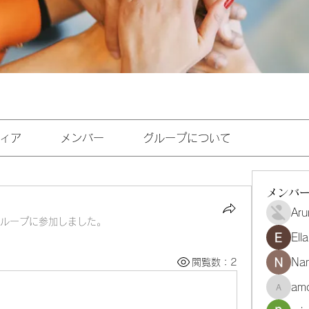
ィア
メンバー
グループについて
メンバ
Aru
ループに参加しました。
Ell
Na
閲覧数：2
amo
amoghmr