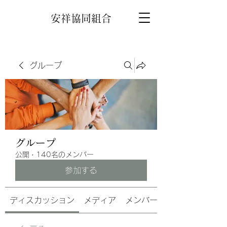
安祥協同組合
グループ
グループ
公開
·
140名のメンバー
参加する
ディスカッション
メディア
メンバー