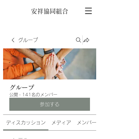
安祥協同組合
グループ
グループ
公開
·
141名のメンバー
参加する
ディスカッション
メディア
メンバー