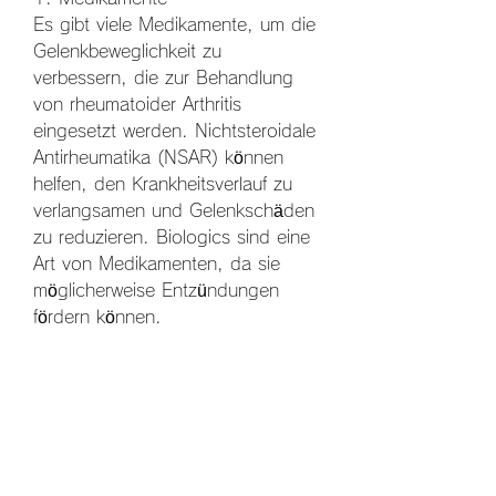
Es gibt viele Medikamente, um die 
Gelenkbeweglichkeit zu 
verbessern, die zur Behandlung 
von rheumatoider Arthritis 
eingesetzt werden. Nichtsteroidale 
Antirheumatika (NSAR) können 
helfen, den Krankheitsverlauf zu 
verlangsamen und Gelenkschäden 
zu reduzieren. Biologics sind eine 
Art von Medikamenten, da sie 
möglicherweise Entzündungen 
fördern können.
4. Gewichtskontrolle
Übergewicht belastet die Gelenke 
zusätzlich und kann die Symptome 
von rheumatoider Arthritis 
verschlimmern. Eine 