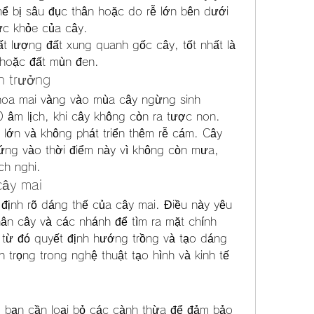
hể bị sâu đục thân hoặc do rễ lớn bên dưới 
ức khỏe của cây.
ất lượng đất xung quanh gốc cây, tốt nhất là 
n hoặc đất mùn đen.
h trưởng
oa mai vàng vào mùa cây ngừng sinh 
 âm lịch, khi cây không còn ra tược non. 
 lớn và không phát triển thêm rễ cám. Cây 
ứng vào thời điểm này vì không còn mưa, 
ch nghi.
cây mai
định rõ dáng thế của cây mai. Điều này yêu 
hân cây và các nhánh để tìm ra mặt chính 
 từ đó quyết định hướng trồng và tạo dáng 
 trọng trong nghệ thuật tạo hình và kinh tế 
, bạn cần loại bỏ các cành thừa để đảm bảo 