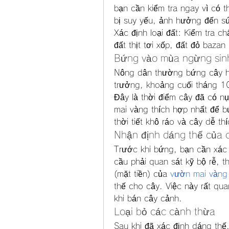
bạn cần kiểm tra ngay vì có t
bị suy yếu, ảnh hưởng đến s
Xác định loại đất: Kiểm tra ch
đất thịt tơi xốp, đất đỏ baza
Bứng vào mùa ngừng sin
Nông dân thường bứng cây h
trưởng, khoảng cuối tháng 10
Đây là thời điểm cây đã có nụ
mai vàng thích hợp nhất để b
thời tiết khô ráo và cây dễ thí
Nhận định dáng thế của 
Trước khi bứng, bạn cần xác 
cầu phải quan sát kỹ bộ rễ, t
(mặt tiền) của 
vườn mai vàng
thế cho cây. Việc này rất quan
khi bán cây cảnh.
Loại bỏ các cành thừa
Sau khi đã xác định dáng thế