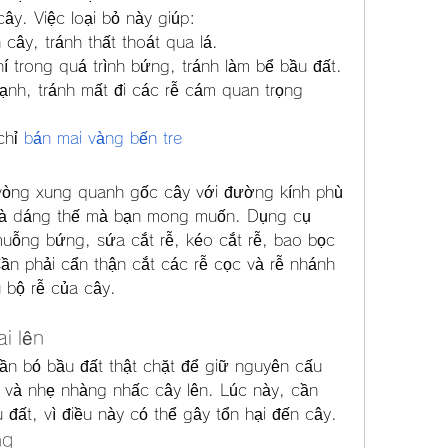
ây. Việc loại bỏ này giúp:
 cây, tránh thất thoát qua lá.
í trong quá trình bứng, tránh làm bể bầu đất.
ạnh, tránh mất đi các rễ cám quan trọng 
hỉ 
bán mai vàng bến tre
vòng xung quanh gốc cây với đường kính phù 
và dáng thế mà bạn mong muốn. Dụng cụ 
ỗng bứng, sứa cắt rễ, kéo cắt rễ, bao bọc 
ần phải cẩn thận cắt các rễ cọc và rễ nhánh 
 bộ rễ của cây.
i lên
ần bó bầu đất thật chặt để giữ nguyên cấu 
 và nhẹ nhàng nhấc cây lên. Lúc này, cần 
đất, vì điều này có thể gây tổn hại đến cây.
ng