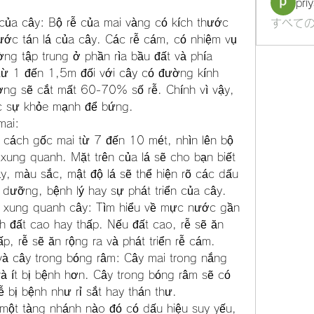
pri
 của cây: Bộ rễ của mai vàng có kích thước 
すべての
ớc tán lá của cây. Các rễ cám, có nhiệm vụ 
ng tập trung ở phần rìa bầu đất và phía 
từ 1 đến 1,5m đối với cây có đường kính 
ng sẽ cắt mất 60-70% số rễ. Chính vì vậy, 
c sự khỏe mạnh để bứng.
mai:
 cách gốc mai từ 7 đến 10 mét, nhìn lên bộ 
 xung quanh. Mặt trên của lá sẽ cho bạn biết 
y, màu sắc, mật độ lá sẽ thể hiện rõ các dấu 
h dưỡng, bệnh lý hay sự phát triển của cây.
g xung quanh cây: Tìm hiểu về mực nước gần 
h đất cao hay thấp. Nếu đất cao, rễ sẽ ăn 
p, rễ sẽ ăn rộng ra và phát triển rễ cám.
à cây trong bóng râm: Cây mai trong nắng 
à ít bị bệnh hơn. Cây trong bóng râm sẽ có 
 bị bệnh như rỉ sắt hay thán thư.
một tàng nhánh nào đó có dấu hiệu suy yếu, 