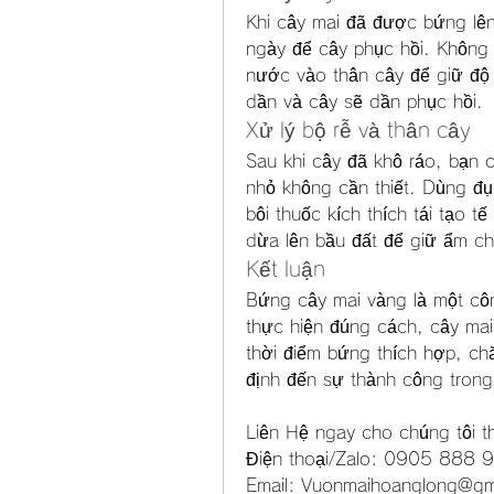
Khi cây mai đã được bứng lên
ngày để cây phục hồi. Không 
nước vào thân cây để giữ độ 
dần và cây sẽ dần phục hồi.
Xử lý bộ rễ và thân cây
Sau khi cây đã khô ráo, bạn cầ
nhỏ không cần thiết. Dùng đục
bôi thuốc kích thích tái tạo t
dừa lên bầu đất để giữ ẩm cho
Kết luận
Bứng cây mai vàng là một công
thực hiện đúng cách, cây mai 
thời điểm bứng thích hợp, chă
định đến sự thành công tron
Liên Hệ ngay cho chúng tôi t
Điện thoại/Zalo: 0905 88
Email: 
Vuonmaihoanglong@gm