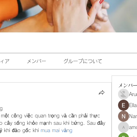
ィア
メンバー
グループについて
メンバ
Aru
Ell
ng
 một công việc quan trọng và cần phải thực 
Na
o cây sống khỏe mạnh sau khi bứng. Sau đây 
amo
ý khi đào gốc khi 
mua mai vàng
amoghmr