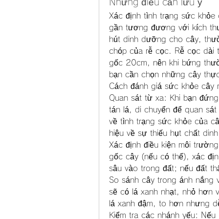
Những điều cần lưu ý
Xác định tình trạng sức khỏe
gần tương đương với kích thư
hút dinh dưỡng cho cây, thườ
chóp của rễ cọc. Rễ cọc dài 
gốc 20cm, nên khi bứng thườ
bạn cần chọn những cây thự
Cách đánh giá sức khỏe cây 
Quan sát từ xa: Khi bạn đứng
tán lá, di chuyển để quan sát
về tình trạng sức khỏe của câ
hiệu về sự thiếu hụt chất din
Xác định điều kiện môi trườn
gốc cây (nếu có thể), xác địn
sâu vào trong đất; nếu đất thấ
So sánh cây trong ánh nắng v
sẽ có lá xanh nhạt, nhỏ hơn v
lá xanh đậm, to hơn nhưng dễ
Kiểm tra các nhánh yếu: Nếu 