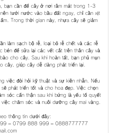
, bạn cần để cây ở nơi râm mát trong 1-3 
nên tưới nước vào bầu đất ngay, chỉ cần xịt 
ẩm. Trong thời gian này, nhựa cây sẽ giảm 
n làm sạch bộ rễ, loại bỏ rễ chết và các rễ 
 bén để sửa lại các vết cắt trên thân cây và 
ế bào cho cây. Sau khi hoàn tất, bạn phủ mụn 
 cây, giúp cây dễ dàng phát triển lại.
 việc đòi hỏi kỹ thuật và sự kiên nhẫn. Nếu 
sẽ phát triển tốt và cho hoa đẹp. Việc chọn 
m sóc cẩn thận sau khi bứng là yếu tố quyết 
g việc chăm sóc và nuôi dưỡng cây mai vàng.
heo thông tin dưới đây:
8 999 – 0799 888 999 – 0888777777
ail.com