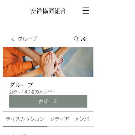
安祥協同組合
グループ
グループ
公開
·
140名のメンバー
参加する
ディスカッション
メディア
メンバー