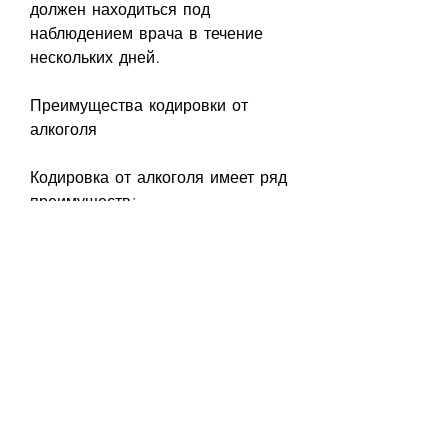
должен находиться под 
наблюдением врача в течение 
нескольких дней.
Преимущества кодировки от 
алкоголя
Кодировка от алкоголя имеет ряд 
преимуществ:
- Лечение проводится в 
стационарных условиях, что 
гарантирует высокую 
эффективность;
- Процедура не требует 
длительного пребывания в 
клинике. Пациент может 
вернуться к повседневной жизни 