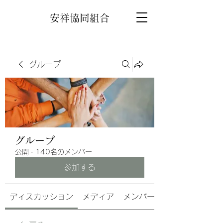
安祥協同組合
グループ
グループ
公開
·
140名のメンバー
参加する
ディスカッション
メディア
メンバー