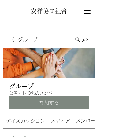
安祥協同組合
グループ
グループ
公開
·
140名のメンバー
参加する
ディスカッション
メディア
メンバー