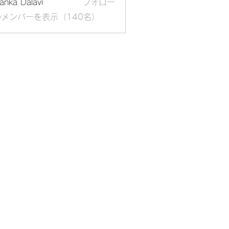
yanka Dalavi
フォロー
メンバーを表示（140名）