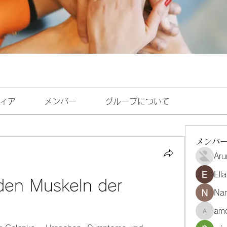
ィア
メンバー
グループについて
メンバ
Aru
Ell
en Muskeln der 
Na
amo
amoghmr