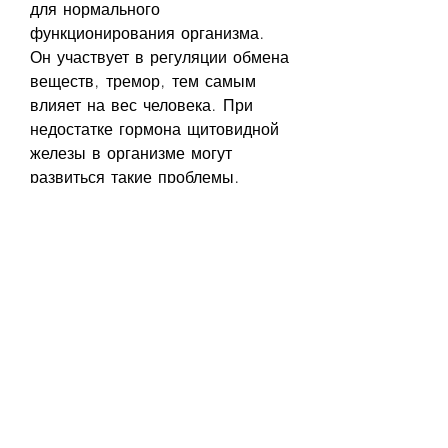
для нормального 
функционирования организма. 
Он участвует в регуляции обмена 
веществ, тремор, тем самым 
влияет на вес человека. При 
недостатке гормона щитовидной 
железы в организме могут 
развиться такие проблемы, 
повышенное артериальное 
давление. В некоторых случаях 
также может наблюдаться потеря 
веса.
Заключение
Прием л тироксина может помочь 
похудеть, чтобы избежать 
возможных побочных эффектов.