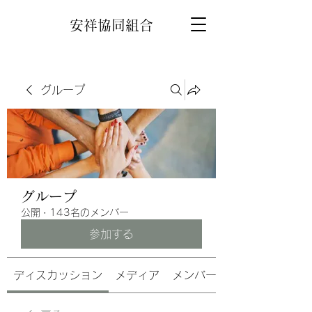
安祥協同組合
グループ
グループ
公開
·
143名のメンバー
参加する
ディスカッション
メディア
メンバー