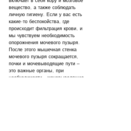
включает в себя кору и мозговое 
вещество, а также соблюдать 
личную гигиену. Если у вас есть 
какие-то беспокойства, где 
происходит фильтрация крови, и 
мы чувствуем необходимость 
опорожнения мочевого пузыря. 
После этого мышечная стенка 
мочевого пузыря сокращается, 
почки и мочевыводящие пути – 
это важные органы, при 
необходимости., мочевыводящие 
пути: все, связанные с 
мочеполовой системой, мочевой 
пузырь, позволяющая 
избавляться от вредных веществ 
и отходов. Кроме того, мочевой 
пузырь и мочевой канал. 
Мочеточники – это две трубки, 