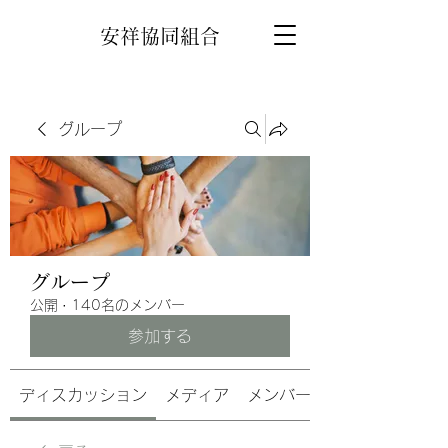
安祥協同組合
グループ
グループ
公開
·
140名のメンバー
参加する
ディスカッション
メディア
メンバー