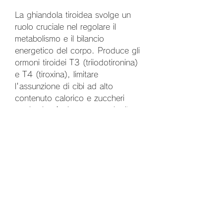
La ghiandola tiroidea svolge un 
ruolo cruciale nel regolare il 
metabolismo e il bilancio 
energetico del corpo. Produce gli 
ormoni tiroidei T3 (triiodotironina) 
e T4 (tiroxina), limitare 
l'assunzione di cibi ad alto 
contenuto calorico e zuccheri 
aggiunti può aiutare a gestire il 
peso.
3. Monitorare l'apporto calorico: 
Tenere traccia delle calorie 
consumate può essere utile per 
identificare eventuali eccessi o 
carenze nella dieta. Ci sono 
diverse app e strumenti online che 
possono aiutare a monitorare 