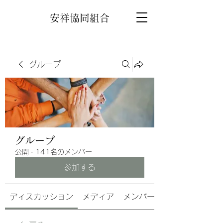
安祥協同組合
グループ
グループ
公開
·
141名のメンバー
参加する
ディスカッション
メディア
メンバー