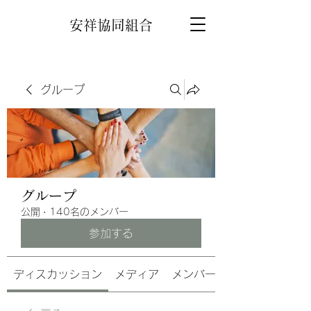
安祥協同組合
グループ
グループ
公開
·
140名のメンバー
参加する
ディスカッション
メディア
メンバー