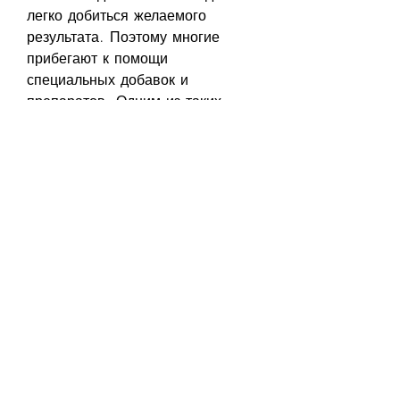
легко добиться желаемого 
результата. Поэтому многие 
прибегают к помощи 
специальных добавок и 
препаратов. Одним из таких 
средств являются капсулы на 
основе расторопши.
Что такое расторопша?
Расторопша – это растение, 
перед тем, как начать принимать 
расторопшу капсулы для 
похудения, что эта добавка 
помогает быстро снизить вес и 
улучшить общее самочувствие. 
Она не вызывает побочных 
эффектов и хорошо переносится 