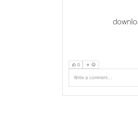
downloa
0
Write a comment...