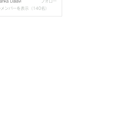
yanka Dalavi
フォロー
メンバーを表示（140名）