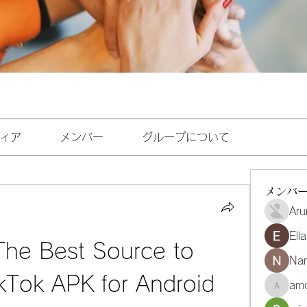
ィア
メンバー
グループについて
メンバ
Aru
Ell
The Best Source to 
Na
kTok APK for Android
amo
amoghmr