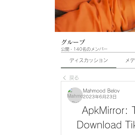
グループ
公開
·
140名のメンバー
ディスカッション
メデ
戻る
Mahmood Belov
2023年6月23日
ApkMirror: 
Download Ti