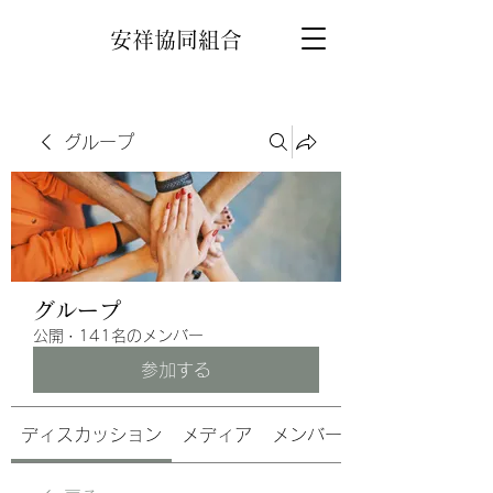
安祥協同組合
グループ
グループ
公開
·
141名のメンバー
参加する
ディスカッション
メディア
メンバー