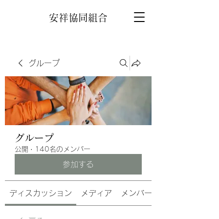
安祥協同組合
グループ
グループ
公開
·
140名のメンバー
参加する
ディスカッション
メディア
メンバー