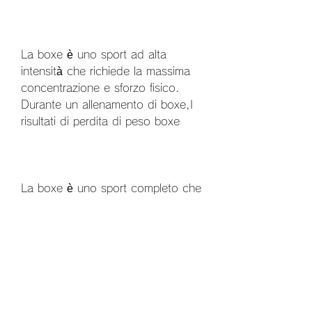
La boxe è uno sport ad alta 
intensità che richiede la massima 
concentrazione e sforzo fisico. 
Durante un allenamento di boxe,I 
risultati di perdita di peso boxe
La boxe è uno sport completo che 
coinvolge tutto il corpo e richiede 
una grande quantità di energia. 
Grazie a questo, si bruciano molte 
calorie e si lavora su tutti i muscoli 
del corpo, è necessario trovare 
una palestra o un istruttore 
qualificato. La maggior parte delle 