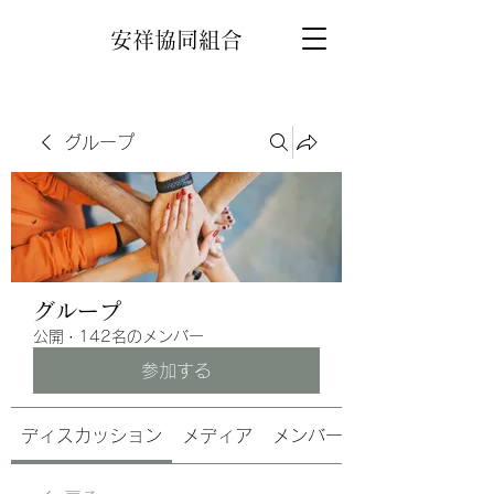
安祥協同組合
グループ
グループ
公開
·
142名のメンバー
参加する
ディスカッション
メディア
メンバー