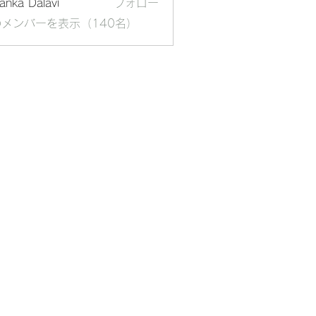
yanka Dalavi
フォロー
メンバーを表示（140名）