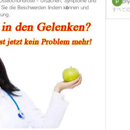
er Osteochondrose - Ursachen, Symptome und 
pri
 Sie die Beschwerden lindern können und 
すべての
gung.