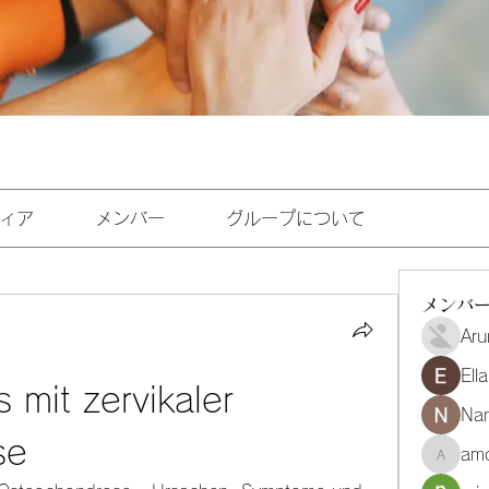
ィア
メンバー
グループについて
メンバ
Aru
Ell
 mit zervikaler 
Na
se
amo
amoghmr