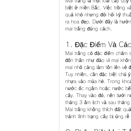
Mai trắng là một loài cây qu
biệt ở miền Bắc. Việc trồng 
quá khó nhưng đòi hỏi kỹ thuậ
ra hoa đẹp. Dưới đây là hướng
mai trắng đúng cách.
1. Đặc Điểm Và Cá
Mai trắng có đặc điểm chăm s
đốn thân như đào vì mai khô
mai nhỏ càng làm tôn lên vẻ 
Tuy nhiên, cần đặc biệt chú ý
nhựa vào mùa hè. Trong khoả
nước ốc ngâm hoặc nước bể p
cây. Thay vào đó, nên tưới 
tháng 3 âm lịch và sau tháng
Mai trắng không thích đất quá
tránh tình trạng cây bị úng 