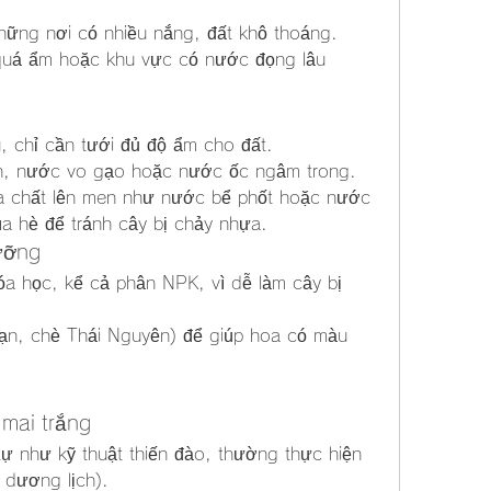
những nơi có nhiều nắng, đất khô thoáng.
quá ẩm hoặc khu vực có nước đọng lâu 
 chỉ cần tưới đủ độ ẩm cho đất.
h, nước vo gạo hoặc nước ốc ngâm trong.
 chất lên men như nước bể phốt hoặc nước 
a hè để tránh cây bị chảy nhựa.
ưỡng
 học, kể cả phân NPK, vì dễ làm cây bị 
mạn, chè Thái Nguyên) để giúp hoa có màu 
 mai trắng
ự như kỹ thuật thiến đào, thường thực hiện 
 dương lịch).