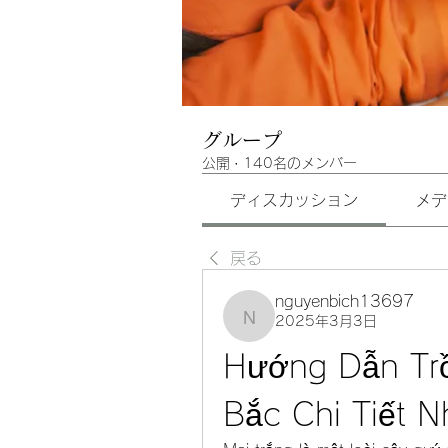
グループ
公開
·
140名のメンバー
ディスカッション
メデ
戻る
nguyenbich13697
2025年3月3日
nguyenbich13697
Hướng Dẫn Trồ
Bắc Chi Tiết N