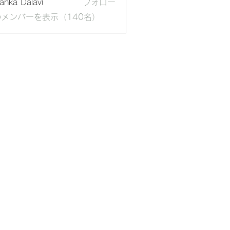
yanka Dalavi
フォロー
メンバーを表示（140名）