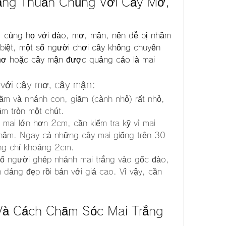
rắng Thuần Chủng Với Cây Mơ, 
, cùng họ với đào, mơ, mận, nên dễ bị nhầm 
 biệt, một số người chơi cây không chuyên 
mơ hoặc cây mận được quảng cáo là mai 
 với cây mơ, cây mận:
ầm và nhánh con, giăm (cành nhỏ) rất nhỏ, 
m tròn một chút.
mai lớn hơn 2cm, cần kiểm tra kỹ vì mai 
chậm. Ngay cả những cây mai giống trên 30 
ng chỉ khoảng 2cm.
ố người ghép nhánh mai trắng vào gốc đào, 
dáng đẹp rồi bán với giá cao. Vì vậy, cần 
 Và Cách Chăm Sóc Mai Trắng