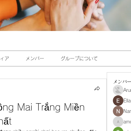
ィア
メンバー
グループについて
メンバ
Aru
Ell
ng Mai Trắng Miền 
Na
hất
amo
amoghmr