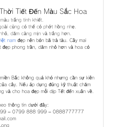
Thời Tiết Đến Màu Sắc Hoa
màu trắng tinh khiết.
goài cùng có thể có phớt hồng nhẹ.
nhỏ, dăm càng mịn và trắng hơn.
việt nam
 đẹp nên bón bã trà tàu. Cây mai 
t đẹp phong trần, dăm nhỏ hơn và hoa có 
 miền Bắc không quá khó nhưng cần sự kiên 
h của cây. Nếu áp dụng đúng kỹ thuật chăm 
ững và cho hoa đẹp mỗi dịp Tết đến xuân về.
heo thông tin dưới đây:
8 999 – 0799 888 999 – 0888777777
ail.com
Long