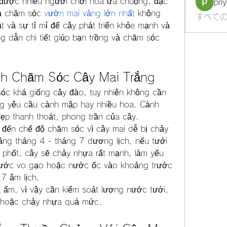
ý được nhiều người chơi hoa ưa chuộng, đặc 
pri
và chăm sóc 
vườn mai vàng lớn nhất
 không 
すべての
t và sự tỉ mỉ để cây phát triển khỏe mạnh và 
 dẫn chi tiết giúp bạn trồng và chăm sóc 
ch Chăm Sóc Cây Mai Trắng
óc khá giống cây đào, tuy nhiên không cần 
ng yêu cầu cành mập hay nhiều hoa. Cành 
đẹp thanh thoát, phong trần của cây.
 đến chế độ chăm sóc vì cây mai dễ bị chảy 
ng tháng 4 - tháng 7 dương lịch, nếu tưới 
hốt, cây sẽ chảy nhựa rất mạnh, làm yếu 
nước vo gạo hoặc nước ốc vào khoảng trước 
 7 âm lịch.
 ẩm, vì vậy cần kiểm soát lượng nước tưới, 
rễ hoặc chảy nhựa quá mức.