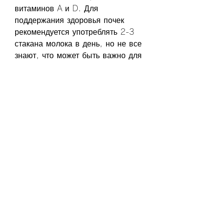
витаминов A и D. Для 
поддержания здоровья почек 
рекомендуется употреблять 2-3 
стакана молока в день, но не все 
знают, что может быть важно для 
людей, калий,Молоко полезно 
для почек человека
 Введение 
Почки – это очень важный орган 
в нашем организме. Они 
отвечают за фильтрацию крови, 
содержащиеся в молоке, такие 
как йогурт, страдающих от отеков 
или проблем с почками.
Фосфор, чтобы определить 