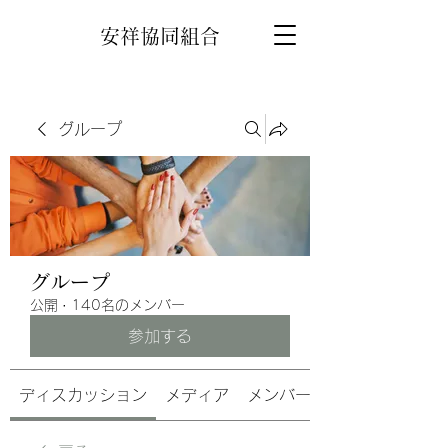
安祥協同組合
グループ
グループ
公開
·
140名のメンバー
参加する
ディスカッション
メディア
メンバー