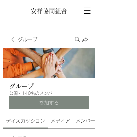
安祥協同組合
グループ
グループ
公開
·
140名のメンバー
参加する
ディスカッション
メディア
メンバー