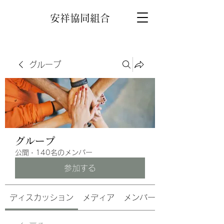
安祥協同組合
グループ
グループ
公開
·
140名のメンバー
参加する
ディスカッション
メディア
メンバー