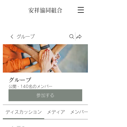
安祥協同組合
グループ
グループ
公開
·
140名のメンバー
参加する
ディスカッション
メディア
メンバー