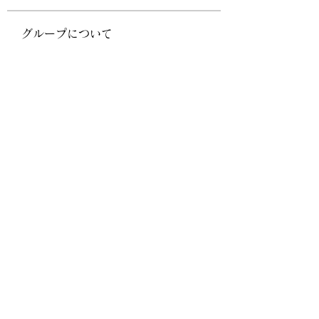
グループについて
グループへようこそ！他のメンバー
と交流したり、最新情報をチェック
したり、動画をシェアすることもで
きます。
メンバー
Arun Asfa
フォロー
Ella Anna
フォロー
Namalum Fard
フォロー
amoghmrfrl
フォロー
amoghmrfrl
priyanka Dalavi
フォロー
すべてのメンバーを表示（141名）