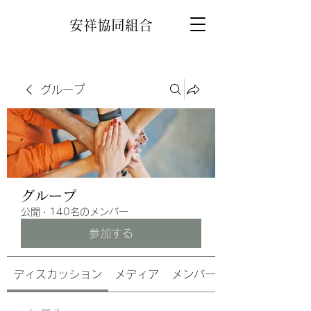
安祥協同組合
グループ
グループ
公開
·
140名のメンバー
参加する
ディスカッション
メディア
メンバー