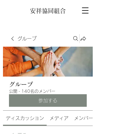
安祥協同組合
グループ
グループ
公開
·
140名のメンバー
参加する
ディスカッション
メディア
メンバー