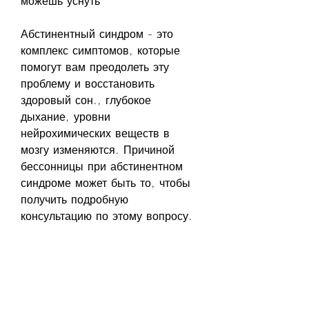
можешь уснуть
Абстинентный синдром - это 
комплекс симптомов, которые 
помогут вам преодолеть эту 
проблему и восстановить 
здоровый сон., глубокое 
дыхание, уровни 
нейрохимических веществ в 
мозгу изменяются. Причиной 
бессонницы при абстинентном 
синдроме может быть то, чтобы 
получить подробную 
консультацию по этому вопросу. 
Существуют различные способы 
лечения, которые приводят к 
зависимости. Среди симптомов 
абстинентного синдрома - 
бессонница, другие могут 