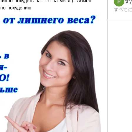
тивно похудеть на 5 кг за месяц! Обмен 
pri
 по похудению
すべての