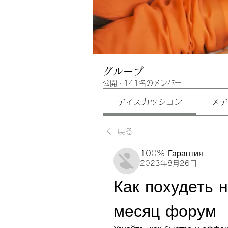
グループ
公開
·
141名のメンバー
ディスカッション
メデ
戻る
100% Гарантия
2023年8月26日
Как похудеть н
месяц форум