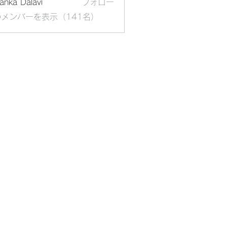
yanka Dalavi
フォロー
メンバーを表示（141名）