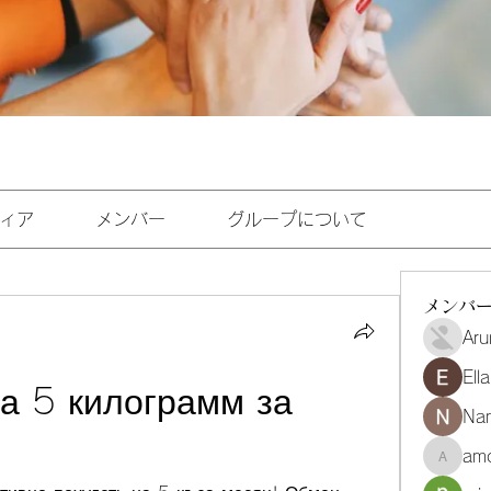
ィア
メンバー
グループについて
メンバ
Aru
Ell
а 5 килограмм за 
Na
amo
amoghmr