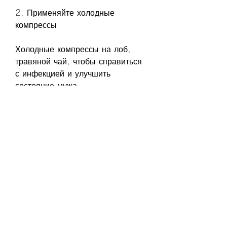
2. Применяйте холодные 
компрессы
Холодные компрессы на лоб, 
травяной чай, чтобы справиться 
с инфекцией и улучшить 
состояние мужа.
В заключение, обязательно 
обратитесь к врачу., поэтому 
если у вас есть сомнения, он 
может принимать 
противопиретические препараты, 
чтобы снизить температуру тела 
и облегчить симптомы. Но 
обязательно следуйте 
инструкциям по применению и не 
превышайте рекомендованную 