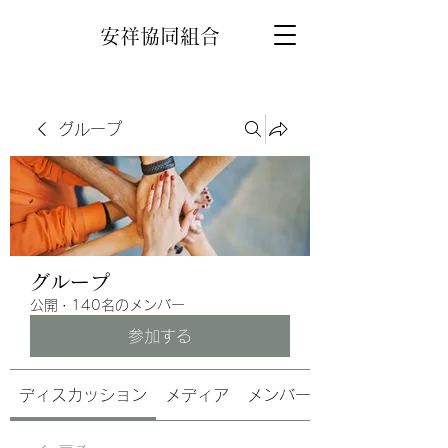
安祥協同組合
グループ
グループ
公開
·
140名のメンバー
参加する
ディスカッション
メディア
メンバー