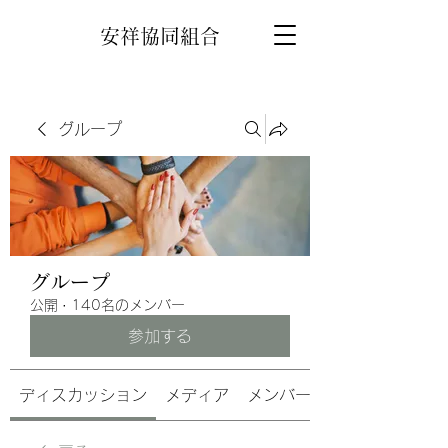
安祥協同組合
グループ
グループ
公開
·
140名のメンバー
参加する
ディスカッション
メディア
メンバー