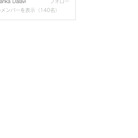
yanka Dalavi
フォロー
メンバーを表示（140名）