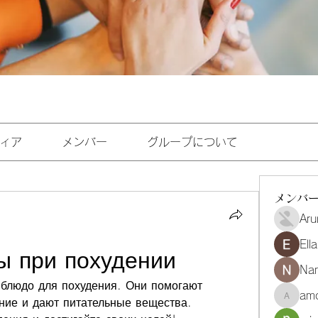
ィア
メンバー
グループについて
メンバ
Aru
Ell
ы при похудении
Na
 блюдо для похудения. Они помогают 
amo
ние и дают питательные вещества. 
amoghmr