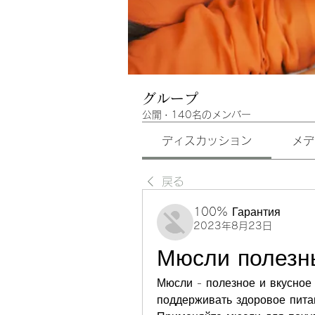
グループ
公開
·
140名のメンバー
ディスカッション
メデ
戻る
100% Гарантия
2023年8月23日
Мюсли полезн
Мюсли - полезное и вкусное
поддерживать здоровое пита