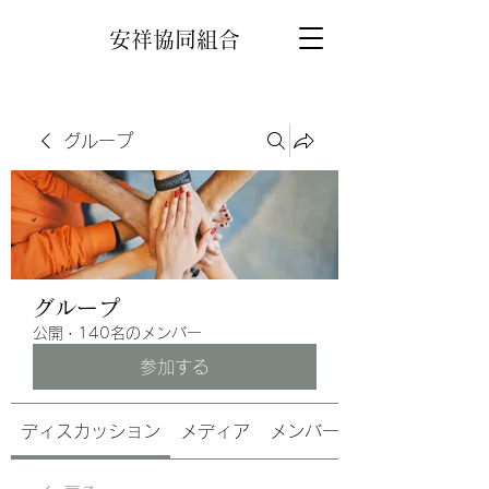
安祥協同組合
グループ
グループ
公開
·
140名のメンバー
参加する
ディスカッション
メディア
メンバー