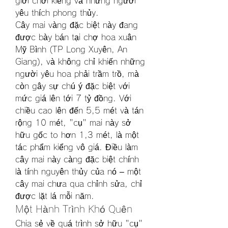
giới chơi kiểng và những người 
yêu thích phong thủy.
Cây mai vàng đặc biệt này đang 
được bày bán tại chợ hoa xuân 
Mỹ Bình (TP Long Xuyên, An 
Giang), và không chỉ khiến những 
người yêu hoa phải trầm trồ, mà 
còn gây sự chú ý đặc biệt với 
mức giá lên tới 7 tỷ đồng. Với 
chiều cao lên đến 5,5 mét và tán 
rộng 10 mét, "cụ" mai này sở 
hữu gốc to hơn 1,3 mét, là một 
tác phẩm kiểng vô giá. Điều làm 
cây mai này càng đặc biệt chính 
là tính nguyên thủy của nó – một 
cây mai chưa qua chỉnh sửa, chỉ 
được lặt lá mỗi năm.
Một Hành Trình Khó Quên
Chia sẻ về quá trình sở hữu "cụ" 