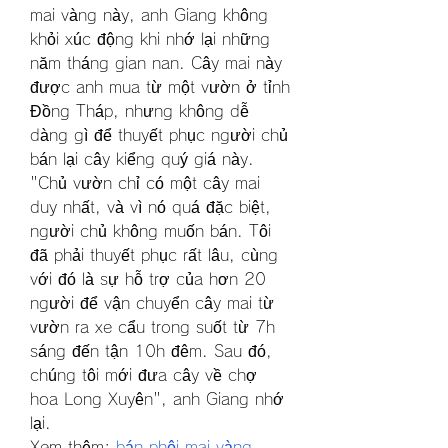
mai vàng này, anh Giang không 
khỏi xúc động khi nhớ lại những 
năm tháng gian nan. Cây mai này 
được anh mua từ một vườn ở tỉnh 
Đồng Tháp, nhưng không dễ 
dàng gì để thuyết phục người chủ 
bán lại cây kiểng quý giá này. 
"Chủ vườn chỉ có một cây mai 
duy nhất, và vì nó quá đặc biệt, 
người chủ không muốn bán. Tôi 
đã phải thuyết phục rất lâu, cùng 
với đó là sự hỗ trợ của hơn 20 
người để vận chuyển cây mai từ 
vườn ra xe cẩu trong suốt từ 7h 
sáng đến tận 10h đêm. Sau đó, 
chúng tôi mới đưa cây về chợ 
hoa Long Xuyên", anh Giang nhớ 
lại.
Xem thêm: 
bán phôi mai vàng
.