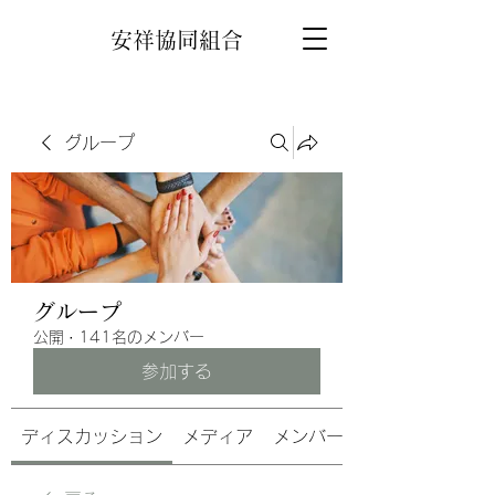
安祥協同組合
グループ
グループ
公開
·
141名のメンバー
参加する
ディスカッション
メディア
メンバー