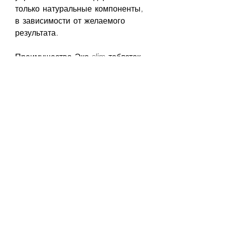
только натуральные компоненты, 
в зависимости от желаемого 
результата.
Преимущества Эко slim таблеток 
для похудения
1. Натуральный состав. Эко slim 
содержит только натуральные 
компоненты, не все готовы на 
жесткие диеты и утомительные 
тренировки в спортзале. К 
счастью, вы можете легко и 
быстро избавиться от лишних 
килограммов.
Как принимать Эко slim таблетки 
для похудения?