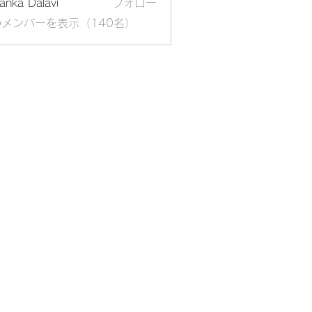
yanka Dalavi
フォロー
メンバーを表示（140名）