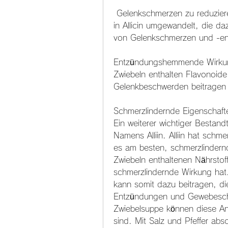
 Gelenkschmerzen zu reduzieren. Durch das Kochen der Zwiebeln wird Alliin 
in Allicin umgewandelt, die da
von Gelenkschmerzen und -en
Entzündungshemmende Wirku
Zwiebeln enthalten Flavonoide
Gelenkbeschwerden beitragen
Schmerzlindernde Eigenschaft
Ein weiterer wichtiger Bestand
Namens Alliin. Alliin hat schme
es am besten, schmerzlindernd
Zwiebeln enthaltenen Nährstoff
schmerzlindernde Wirkung hat
kann somit dazu beitragen, di
Entzündungen und Gewebeschä
Zwiebelsuppe können diese Anti
sind. Mit Salz und Pfeffer ab