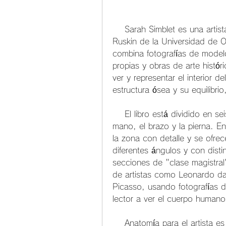
    Sarah Simblet es una artista y profesora de dibujo en la Escuela de Arte 
Ruskin de la Universidad de O
combina fotografías de modelo
propias y obras de arte histó
ver y representar el interior 
estructura ósea y su equilibrio
    El libro está dividido en seis capítulos: la cabeza, el cuello, el tronco, la 
mano, el brazo y la pierna. En
la zona con detalle y se ofrec
diferentes ángulos y con disti
secciones de "clase magistral"
de artistas como Leonardo da
Picasso, usando fotografías d
lector a ver el cuerpo humano
    Anatomía para el artista es un libro imprescindible para cualquier 