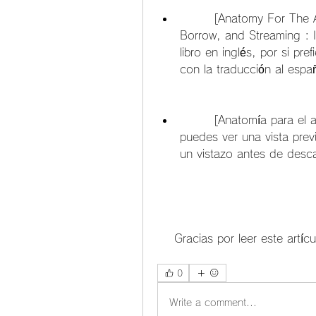
        [Anatomy For The Artist : Sarah Simblet : Free Download, 
Borrow, and Streaming : I
libro en inglés, por si pre
con la traducción al espa
        [Anatomía para el artista - Sarah Simblet - Google Books]: Aquí 
puedes ver una vista previ
un vistazo antes de desc
    Gracias por leer este artí
0
Write a comment...