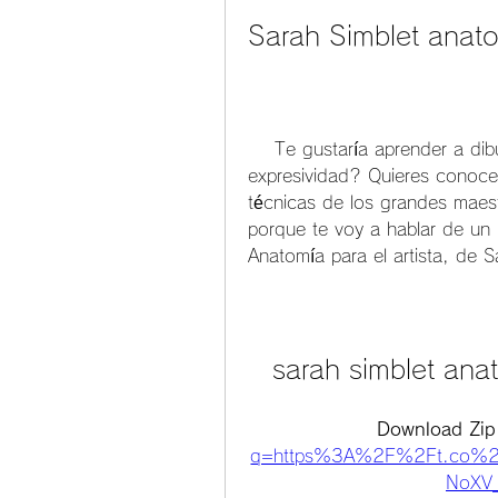
Sarah Simblet anatom
    Te gustaría aprender a dibujar el cuerpo humano con precisión y 
expresividad? Quieres conocer 
técnicas de los grandes maestr
porque te voy a hablar de un l
Anatomía para el artista, de S
sarah simblet anat
Download Zip
q=https%3A%2F%2Ft.co%2
NoXV