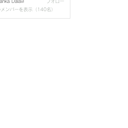
yanka Dalavi
フォロー
メンバーを表示（140名）