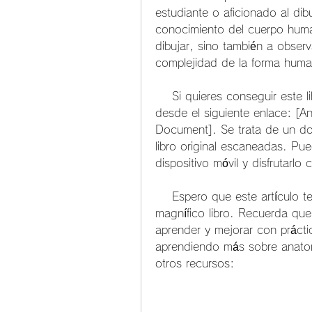
estudiante o aficionado al dib
conocimiento del cuerpo huma
dibujar, sino también a observ
complejidad de la forma huma
    Si quieres conseguir este libro en formato pdf y gratis, puedes hacerlo 
desde el siguiente enlace: [An
Document]. Se trata de un do
libro original escaneadas. Pu
dispositivo móvil y disfrutarlo
    Espero que este artículo te haya sido útil y que disfrutes de este 
magnífico libro. Recuerda que
aprender y mejorar con práctic
aprendiendo más sobre anatomí
otros recursos: