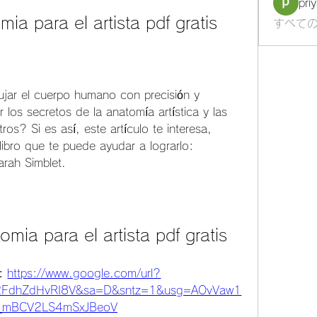
pri
ia para el artista pdf gratis
すべての
los secretos de la anatomía artística y las 
os? Si es así, este artículo te interesa, 
ibro que te puede ayudar a lograrlo: 
arah Simblet.
omia para el artista pdf gratis
: 
https://www.google.com/url?
FdhZdHvRI8V&sa=D&sntz=1&usg=AOvVaw1
_mBCV2LS4mSxJBeoV