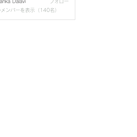
yanka Dalavi
フォロー
メンバーを表示（140名）