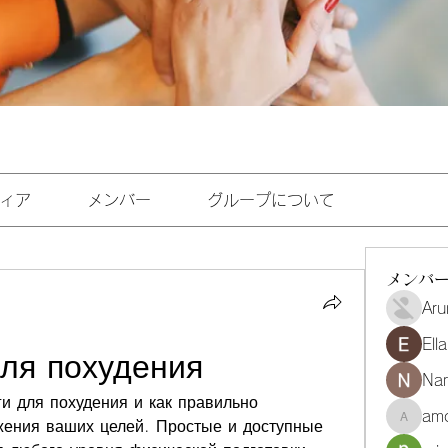
ィア
メンバー
グループについて
メンバ
Aru
Ell
для похудения
Na
ги для похудения и как правильно 
amo
жения ваших целей. Простые и доступные 
amoghmr