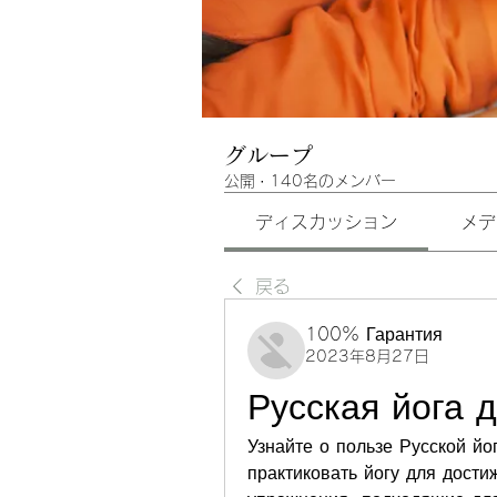
グループ
公開
·
140名のメンバー
ディスカッション
メデ
戻る
100% Гарантия
2023年8月27日
Русская йога 
Узнайте о пользе Русской йо
практиковать йогу для дости