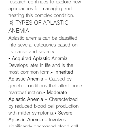
research continues to explore new 
approaches for managing and 
treating this complex condition.
🧬 TYPES OF APLASTIC 
ANEMIA
Aplastic anemia can be classified 
into several categories based on 
its cause and severity:
• 
Acquired Aplastic Anemia
 – 
Develops later in life and is the 
most common form.• 
Inherited 
Aplastic Anemia
 – Caused by 
genetic conditions that affect bone 
marrow function.• 
Moderate 
Aplastic Anemia
 – Characterized 
by reduced blood cell production 
with milder symptoms.• 
Severe 
Aplastic Anemia
 – Involves 
significantly decreased blood cell 