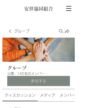
安祥協同組合
グループ
グループ
公開
·
140名のメンバー
参加する
ディスカッション
メディア
メンバー