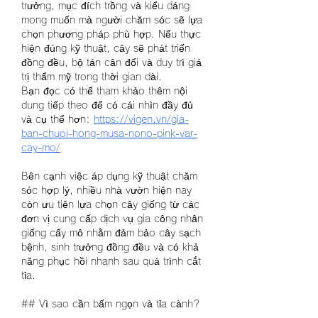
trưởng, mục đích trồng và kiểu dáng 
mong muốn mà người chăm sóc sẽ lựa 
chọn phương pháp phù hợp. Nếu thực 
hiện đúng kỹ thuật, cây sẽ phát triển 
đồng đều, bộ tán cân đối và duy trì giá 
trị thẩm mỹ trong thời gian dài.
Bạn đọc có thể tham khảo thêm nội 
dung tiếp theo để có cái nhìn đầy đủ 
và cụ thể hơn: 
https://vigen.vn/gia-
ban-chuoi-hong-musa-nono-pink-var-
cay-mo/
Bên cạnh việc áp dụng kỹ thuật chăm 
sóc hợp lý, nhiều nhà vườn hiện nay 
còn ưu tiên lựa chọn cây giống từ các 
đơn vị cung cấp dịch vụ gia công nhân 
giống cấy mô nhằm đảm bảo cây sạch 
bệnh, sinh trưởng đồng đều và có khả 
năng phục hồi nhanh sau quá trình cắt 
tỉa.
## Vì sao cần bấm ngọn và tỉa cành?