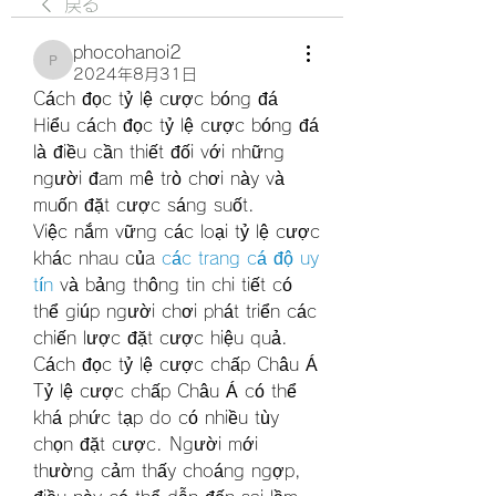
戻る
phocohanoi2
phocohanoi2
2024年8月31日
Cách đọc tỷ lệ cược bóng đá
Hiểu cách đọc tỷ lệ cược bóng đá 
là điều cần thiết đối với những 
người đam mê trò chơi này và 
muốn đặt cược sáng suốt.
Việc nắm vững các loại tỷ lệ cược 
khác nhau của 
các trang cá độ uy 
tín
 và bảng thông tin chi tiết có 
thể giúp người chơi phát triển các 
chiến lược đặt cược hiệu quả.
Cách đọc tỷ lệ cược chấp Châu Á
Tỷ lệ cược chấp Châu Á có thể 
khá phức tạp do có nhiều tùy 
chọn đặt cược. Người mới 
thường cảm thấy choáng ngợp, 