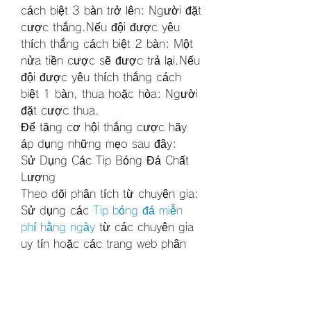
cách biệt 3 bàn trở lên: Người đặt 
cược thắng.Nếu đội được yêu 
thích thắng cách biệt 2 bàn: Một 
nửa tiền cược sẽ được trả lại.Nếu 
đội được yêu thích thắng cách 
biệt 1 bàn, thua hoặc hòa: Người 
đặt cược thua.
Để tăng cơ hội thắng cược hãy 
áp dụng những mẹo sau đây:
Sử Dụng Các Tip Bóng Đá Chất 
Lượng
Theo dõi phân tích từ chuyên gia: 
Sử dụng các 
Tip bóng đá miễn 
phí hằng ngày
 từ các chuyên gia 
uy tín hoặc các trang web phân 
tích trận đấu chuyên nghiệp.
Những chuyên gia này thường có 
kinh nghiệm dày dặn và thông tin 
chi tiết về các đội bóng, giúp bạn 